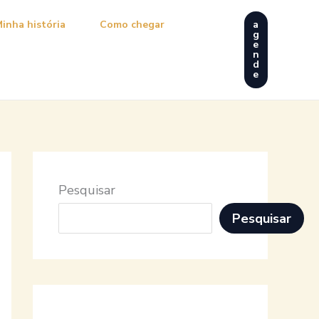
inha história
Como chegar
a
g
e
n
d
e
Pesquisar
Pesquisar