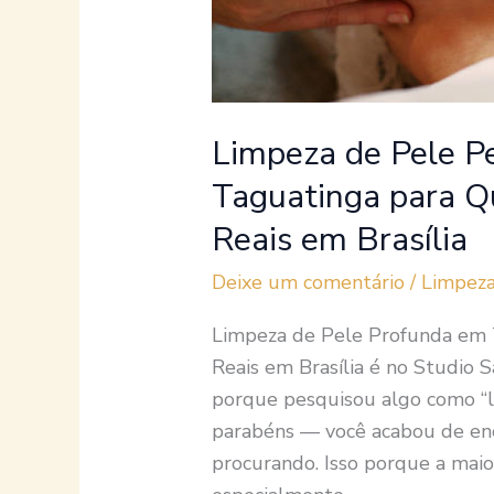
Resultados
Reais
em
Brasília
Limpeza de Pele P
Taguatinga para 
Reais em Brasília
Deixe um comentário
/
Limpeza
Limpeza de Pele Profunda em
Reais em Brasília é no Studio 
porque pesquisou algo como “l
parabéns — você acabou de en
procurando. Isso porque a maior