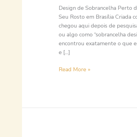
Brasília
Design de Sobrancelha Perto 
Criada
Seu Rosto em Brasília Criada c
com
chegou aqui depois de pesquisa
Técnica,
ou algo como “sobrancelha desi
Estética
encontrou exatamente o que es
e
e […]
Precisão
Read More »