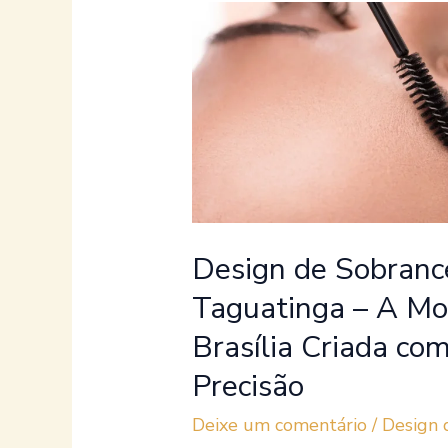
Design
de
Sobrancelha
Perto
de
Mim
em
Taguatinga
–
Design de Sobranc
A
Taguatinga – A Mo
Moldura
do
Brasília Criada com
Seu
Precisão
Rosto
em
Deixe um comentário
/
Design 