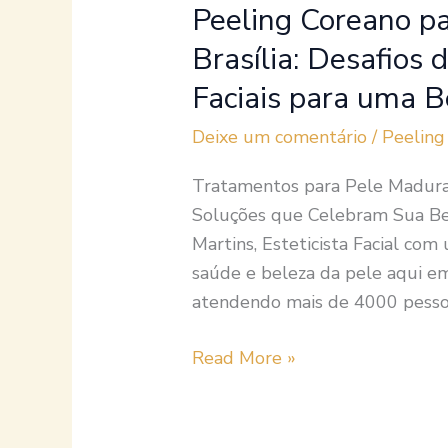
Faciais
Peeling Coreano p
para
Brasília: Desafios
uma
Faciais para uma B
Beleza
Única
Deixe um comentário
/
Peeling
Tratamentos para Pele Madura 
Soluções que Celebram Sua Bel
Martins, Esteticista Facial com
saúde e beleza da pele aqui em 
atendendo mais de 4000 pessoa
Read More »