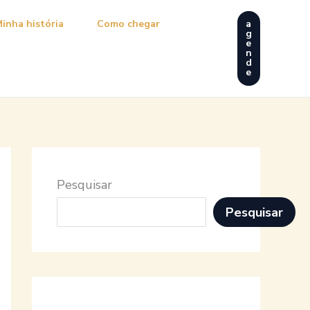
inha história
Como chegar
a
g
e
n
d
e
Pesquisar
Pesquisar